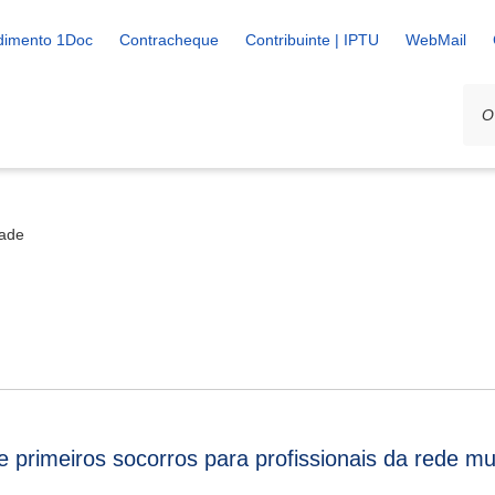
dimento 1Doc
Contracheque
Contribuinte | IPTU
WebMail
dade
e primeiros socorros para profissionais da rede mu