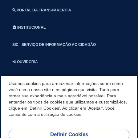
🔍 PORTAL DA TRANSPARÊNCIA
🏛️ INSTITUCIONAL
SIC - SERVIÇO DE INFORMAÇÃO AO CIDADÃO
📢 OUVIDORIA
INSTAGRAN
Usamos cookies para armazenar informações sobre como
você usa o nosso site e as páginas que visita. Tudo para
tornar sua experiência a mais agradável possível. Para
📱🩺 SAUDE CONECTADA
entender os tipos de cookies que utilizamos e customizá-los,
clique em 'Definir Cookies'. Ao clicar em 'Aceitar', você
🎭 UMBUZEIRO NOTÍCIAS
consente com a utilização de cookies.
Definir Cookies