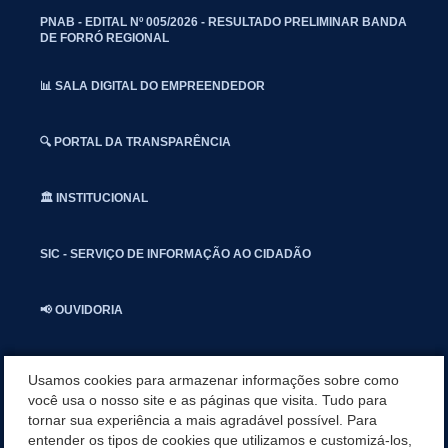
PNAB - EDITAL Nº 005/2026 - RESULTADO PRELIMINAR BANDA
DE FORRÓ REGIONAL
📊 SALA DIGITAL DO EMPREENDEDOR
🔍 PORTAL DA TRANSPARÊNCIA
🏛️ INSTITUCIONAL
SIC - SERVIÇO DE INFORMAÇÃO AO CIDADÃO
📢 OUVIDORIA
INSTAGRAN
Usamos cookies para armazenar informações sobre como
você usa o nosso site e as páginas que visita. Tudo para
tornar sua experiência a mais agradável possível. Para
📱🩺 SAUDE CONECTADA
entender os tipos de cookies que utilizamos e customizá-los,