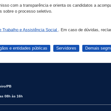
isso com a transparência e orienta os candidatos a acompa
s sobre o processo seletivo.
e Trabalho e Assistência Social
. Em caso de dúvidas, recla
gãos e entidades públicas
Servidores
Demais segme
eiro/PB
das 08h às 16h