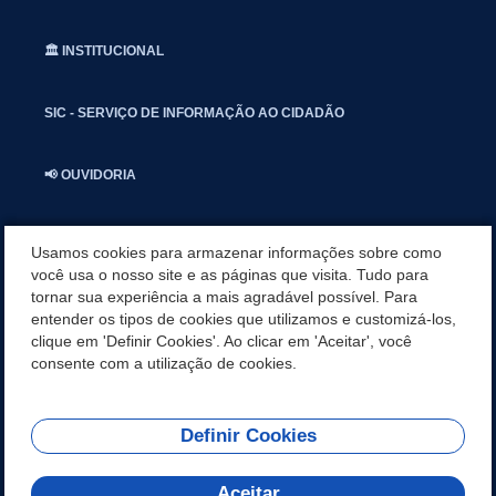
🏛️ INSTITUCIONAL
SIC - SERVIÇO DE INFORMAÇÃO AO CIDADÃO
📢 OUVIDORIA
INSTAGRAN
Usamos cookies para armazenar informações sobre como
você usa o nosso site e as páginas que visita. Tudo para
tornar sua experiência a mais agradável possível. Para
📱🩺 SAUDE CONECTADA
entender os tipos de cookies que utilizamos e customizá-los,
clique em 'Definir Cookies'. Ao clicar em 'Aceitar', você
🎭 UMBUZEIRO NOTÍCIAS
consente com a utilização de cookies.
Definir Cookies
REDES SOCIAIS
Aceitar