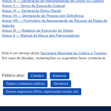
Anexo IV — Declaração de Representação de Grupo ou Coletivo
Anexo V — Termo de Execução Cultural
Anexo VI — Declaração Étnico-Racial
Anexo VII — Declaração de Pessoa com Deficiência
Anexo VIII — Formulário de Apresentação de Recurso da Etapa de
Seleção
Anexo IX — Relatório de Execução do Objeto
Anexo X — Manual da Marca dos Patrocinadores
Este é um serviço do(a)
Secretaria Municipal de Cultura e Turismo
.
Em caso de dúvidas, reclamações ou sugestões favor contactá-la.
Público alvo:
Cidadãos
Empresas
Órgãos e entidades públicas
Servidores
Demais segmentos (ONGs, organizações sociais, etc)