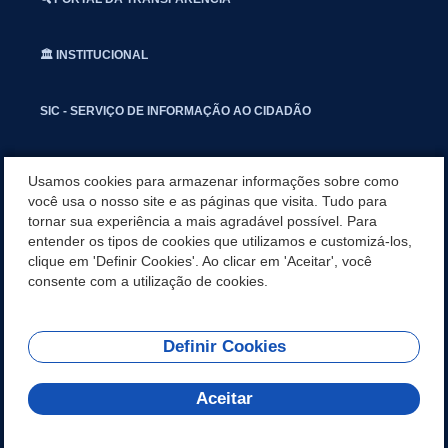
🏛️ INSTITUCIONAL
SIC - SERVIÇO DE INFORMAÇÃO AO CIDADÃO
📢 OUVIDORIA
Usamos cookies para armazenar informações sobre como
você usa o nosso site e as páginas que visita. Tudo para
tornar sua experiência a mais agradável possível. Para
INSTAGRAN
entender os tipos de cookies que utilizamos e customizá-los,
clique em 'Definir Cookies'. Ao clicar em 'Aceitar', você
📱🩺 SAUDE CONECTADA
consente com a utilização de cookies.
Definir Cookies
REDES SOCIAIS
Aceitar