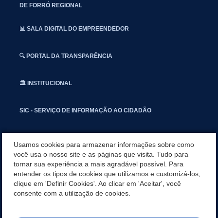
DE FORRÓ REGIONAL
📊 SALA DIGITAL DO EMPREENDEDOR
🔍 PORTAL DA TRANSPARÊNCIA
🏛️ INSTITUCIONAL
SIC - SERVIÇO DE INFORMAÇÃO AO CIDADÃO
📢 OUVIDORIA
Usamos cookies para armazenar informações sobre como
você usa o nosso site e as páginas que visita. Tudo para
tornar sua experiência a mais agradável possível. Para
INSTAGRAN
entender os tipos de cookies que utilizamos e customizá-los,
clique em 'Definir Cookies'. Ao clicar em 'Aceitar', você
📱🩺 SAUDE CONECTADA
consente com a utilização de cookies.