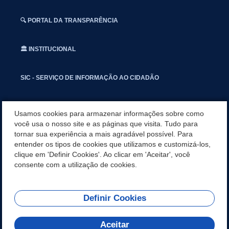
🔍 PORTAL DA TRANSPARÊNCIA
🏛️ INSTITUCIONAL
SIC - SERVIÇO DE INFORMAÇÃO AO CIDADÃO
📢 OUVIDORIA
Usamos cookies para armazenar informações sobre como
você usa o nosso site e as páginas que visita. Tudo para
tornar sua experiência a mais agradável possível. Para
INSTAGRAN
entender os tipos de cookies que utilizamos e customizá-los,
clique em 'Definir Cookies'. Ao clicar em 'Aceitar', você
📱🩺 SAUDE CONECTADA
consente com a utilização de cookies.
Definir Cookies
REDES SOCIAIS
Aceitar