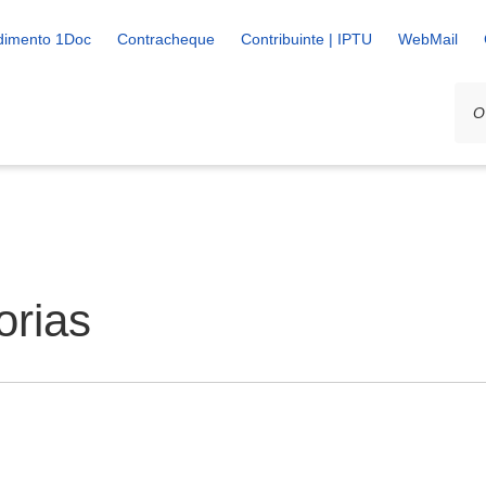
dimento 1Doc
Contracheque
Contribuinte | IPTU
WebMail
orias