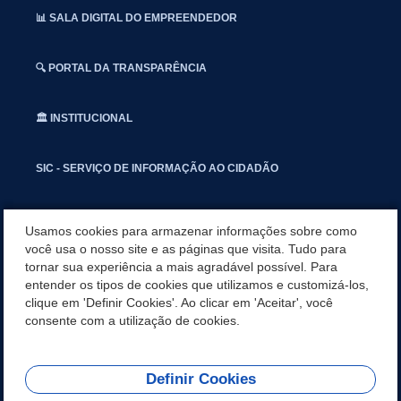
📊 SALA DIGITAL DO EMPREENDEDOR
🔍 PORTAL DA TRANSPARÊNCIA
🏛️ INSTITUCIONAL
SIC - SERVIÇO DE INFORMAÇÃO AO CIDADÃO
📢 OUVIDORIA
Usamos cookies para armazenar informações sobre como
você usa o nosso site e as páginas que visita. Tudo para
tornar sua experiência a mais agradável possível. Para
INSTAGRAN
entender os tipos de cookies que utilizamos e customizá-los,
clique em 'Definir Cookies'. Ao clicar em 'Aceitar', você
📱🩺 SAUDE CONECTADA
consente com a utilização de cookies.
Definir Cookies
REDES SOCIAIS