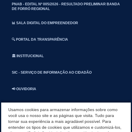
PNAB - EDITAL Nº 005/2026 - RESULTADO PRELIMINAR BANDA
DE FORRÓ REGIONAL
📊 SALA DIGITAL DO EMPREENDEDOR
🔍 PORTAL DA TRANSPARÊNCIA
🏛️ INSTITUCIONAL
SIC - SERVIÇO DE INFORMAÇÃO AO CIDADÃO
📢 OUVIDORIA
INSTAGRAN
Usamos cookies para armazenar informações sobre como
você usa o nosso site e as páginas que visita. Tudo para
tornar sua experiência a mais agradável possível. Para
📱🩺 SAUDE CONECTADA
entender os tipos de cookies que utilizamos e customizá-los,