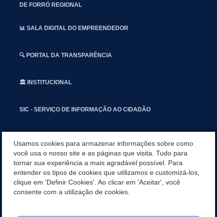
DE FORRÓ REGIONAL
📊 SALA DIGITAL DO EMPREENDEDOR
🔍 PORTAL DA TRANSPARÊNCIA
🏛️ INSTITUCIONAL
SIC - SERVIÇO DE INFORMAÇÃO AO CIDADÃO
📢 OUVIDORIA
Usamos cookies para armazenar informações sobre como
você usa o nosso site e as páginas que visita. Tudo para
tornar sua experiência a mais agradável possível. Para
INSTAGRAN
entender os tipos de cookies que utilizamos e customizá-los,
clique em 'Definir Cookies'. Ao clicar em 'Aceitar', você
📱🩺 SAUDE CONECTADA
consente com a utilização de cookies.