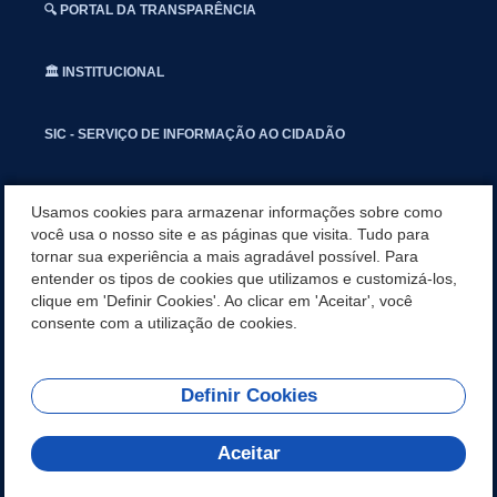
🔍 PORTAL DA TRANSPARÊNCIA
🏛️ INSTITUCIONAL
SIC - SERVIÇO DE INFORMAÇÃO AO CIDADÃO
📢 OUVIDORIA
Usamos cookies para armazenar informações sobre como
você usa o nosso site e as páginas que visita. Tudo para
tornar sua experiência a mais agradável possível. Para
INSTAGRAN
entender os tipos de cookies que utilizamos e customizá-los,
clique em 'Definir Cookies'. Ao clicar em 'Aceitar', você
📱🩺 SAUDE CONECTADA
consente com a utilização de cookies.
Definir Cookies
REDES SOCIAIS
Aceitar