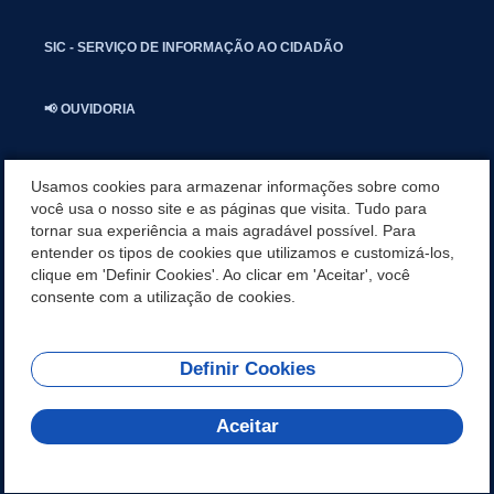
SIC - SERVIÇO DE INFORMAÇÃO AO CIDADÃO
📢 OUVIDORIA
INSTAGRAN
Usamos cookies para armazenar informações sobre como
você usa o nosso site e as páginas que visita. Tudo para
tornar sua experiência a mais agradável possível. Para
📱🩺 SAUDE CONECTADA
entender os tipos de cookies que utilizamos e customizá-los,
clique em 'Definir Cookies'. Ao clicar em 'Aceitar', você
🎭 UMBUZEIRO NOTÍCIAS
consente com a utilização de cookies.
Definir Cookies
REDES SOCIAIS
Aceitar