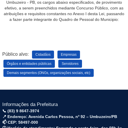
Umbuzeiro
-
PB
,
os
cargos
abaixo
especificados
,
de
provimento
efetivo
,
a
serem
preenchidos
mediante
Concurso
Público
,
com
as
atribuições
e
requisitos
constantes
no
Anexo
I
desta
Lei
,
passando
a
fazer
parte
integrante
do
Quadro
de Pessoal
do
Municipio
:
Público alvo:
Cidadãos
Empresas
Órgãos e entidades públicas
Servidores
Demais segmentos (ONGs, organizações sociais, etc)
Informações da Prefeitura
📞 (83) 9 8647-3974
📍 Endereço: Avenida Carlos Pessoa, nº 92 – Umbuzeiro/PB
📫 CEP: 58497-000