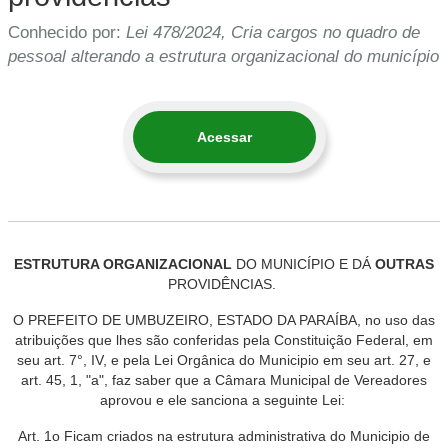
Conhecido por:
Lei 478/2024, Cria cargos no quadro de
pessoal alterando a estrutura organizacional do município
Acessar
ESTRUTURA
ORGANIZACIONAL
DO
MUNICÍPIO
E
DÁ
OUTRAS
PROVIDÊNCIAS
.
O
PREFEITO
DE
UMBUZEIRO
,
ESTADO
DA
PARAÍBA
,
no
uso
das
atribuições
que
lhes
são
conferidas
pela
Constituição
Federal
,
em
seu
art
.
7
°
,
IV
,
e
pela
Lei
Orgânica
do
Municipio
em
seu
art
.
27
,
e
art
.
45
,
1
,
"
a
"
,
faz
saber
que
a
Câmara
Municipal
de
Vereadores
aprovou
e
ele
sanciona
a
seguinte
Lei
:
Art
.
1o
Ficam
criados
na
estrutura
administrativa
do
Municipio
de