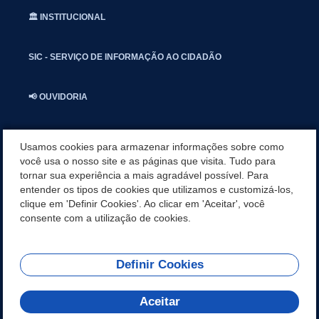
🏛️ INSTITUCIONAL
SIC - SERVIÇO DE INFORMAÇÃO AO CIDADÃO
📢 OUVIDORIA
INSTAGRAN
Usamos cookies para armazenar informações sobre como
você usa o nosso site e as páginas que visita. Tudo para
tornar sua experiência a mais agradável possível. Para
📱🩺 SAUDE CONECTADA
entender os tipos de cookies que utilizamos e customizá-los,
clique em 'Definir Cookies'. Ao clicar em 'Aceitar', você
🎭 UMBUZEIRO NOTÍCIAS
consente com a utilização de cookies.
Definir Cookies
REDES SOCIAIS
Aceitar