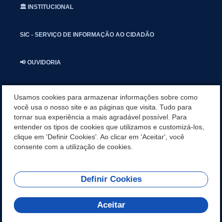
🏛️ INSTITUCIONAL
SIC - SERVIÇO DE INFORMAÇÃO AO CIDADÃO
📢 OUVIDORIA
INSTAGRAN
Usamos cookies para armazenar informações sobre como
você usa o nosso site e as páginas que visita. Tudo para
tornar sua experiência a mais agradável possível. Para
📱🩺 SAUDE CONECTADA
entender os tipos de cookies que utilizamos e customizá-los,
clique em 'Definir Cookies'. Ao clicar em 'Aceitar', você
🎭 UMBUZEIRO NOTÍCIAS
consente com a utilização de cookies.
Definir Cookies
REDES SOCIAIS
Aceitar