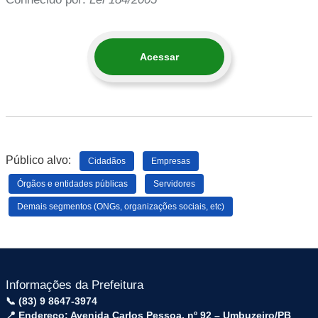
Acessar
Público alvo:
Cidadãos
Empresas
Órgãos e entidades públicas
Servidores
Demais segmentos (ONGs, organizações sociais, etc)
Informações da Prefeitura
📞 (83) 9 8647-3974
📍 Endereço: Avenida Carlos Pessoa, nº 92 – Umbuzeiro/PB