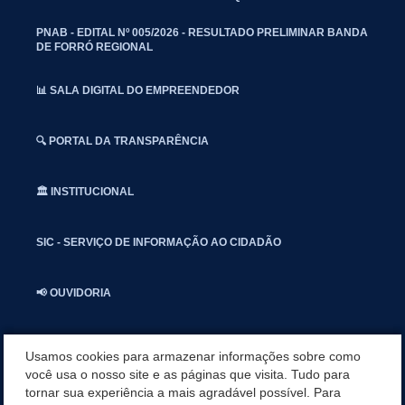
PNAB - EDITAL Nº 005/2026 - RESULTADO PRELIMINAR BANDA
DE FORRÓ REGIONAL
📊 SALA DIGITAL DO EMPREENDEDOR
🔍 PORTAL DA TRANSPARÊNCIA
🏛️ INSTITUCIONAL
SIC - SERVIÇO DE INFORMAÇÃO AO CIDADÃO
📢 OUVIDORIA
INSTAGRAN
Usamos cookies para armazenar informações sobre como
você usa o nosso site e as páginas que visita. Tudo para
tornar sua experiência a mais agradável possível. Para
📱🩺 SAUDE CONECTADA