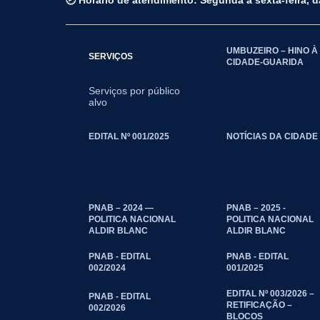
🕗 Horário de atendimento: Segunda a sexta-feira, 
UMBUZEIRO – HINO À
SERVIÇOS
CIDADE-GUARIDA
Serviços por público
alvo
EDITAL Nº 001/2025
NOTÍCIAS DA CIDADE
PNAB – 2024 —
PNAB – 2025 -
POLITICA NACIONAL
POLITICA NACIONAL
ALDIR BLANC
ALDIR BLANC
PNAB - EDITAL
PNAB - EDITAL
002/2024
001/2025
EDITAL Nº 003/2026 –
PNAB - EDITAL
RETIFICAÇÃO –
002/2026
BLOCOS