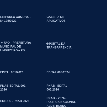
LEI PAULO GUSTAVO -
GALERIA DE
Nº 195/2022
APLICATIVOS
📌 FAQ – PREFEITURA
🌐 PORTAL DA
MUNICIPAL DE
TRANSPARÊNCIA
UMBUZEIRO – PB
EDITAL 001/2024
EDITAL 003/2024
PNAB-EDITAL-001-
PNAB - EDITAL
2026
002/2026
PNAB – 2026 -
EDITAIS - PNAB 2026
POLITICA NACIONAL
ALDIR BLANC