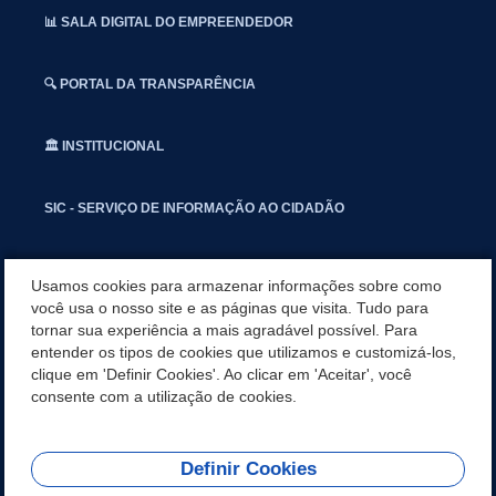
📊 SALA DIGITAL DO EMPREENDEDOR
🔍 PORTAL DA TRANSPARÊNCIA
🏛️ INSTITUCIONAL
SIC - SERVIÇO DE INFORMAÇÃO AO CIDADÃO
📢 OUVIDORIA
Usamos cookies para armazenar informações sobre como
você usa o nosso site e as páginas que visita. Tudo para
tornar sua experiência a mais agradável possível. Para
INSTAGRAN
entender os tipos de cookies que utilizamos e customizá-los,
clique em 'Definir Cookies'. Ao clicar em 'Aceitar', você
📱🩺 SAUDE CONECTADA
consente com a utilização de cookies.
Definir Cookies
REDES SOCIAIS