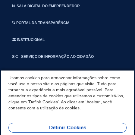
📊 SALA DIGITAL DO EMPREENDEDOR
🔍 PORTAL DA TRANSPARÊNCIA
🏛️ INSTITUCIONAL
SIC - SERVIÇO DE INFORMAÇÃO AO CIDADÃO
📢 OUVIDORIA
Usamos cookies para armazenar informações sobre como
você usa o nosso site e as páginas que visita. Tudo para
tornar sua experiência a mais agradável possível. Para
INSTAGRAN
entender os tipos de cookies que utilizamos e customizá-los,
clique em 'Definir Cookies'. Ao clicar em 'Aceitar', você
📱🩺 SAUDE CONECTADA
consente com a utilização de cookies.
Definir Cookies
REDES SOCIAIS