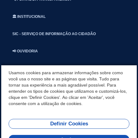
🏛️ INSTITUCIONAL
SIC - SERVIÇO DE INFORMAÇÃO AO CIDADÃO
📢 OUVIDORIA
INSTAGRAN
Usamos cookies para armazenar informações sobre como
você usa o nosso site e as páginas que visita. Tudo para
tornar sua experiência a mais agradável possível. Para
📱🩺 SAUDE CONECTADA
entender os tipos de cookies que utilizamos e customizá-los,
clique em 'Definir Cookies'. Ao clicar em 'Aceitar', você
🎭 UMBUZEIRO NOTÍCIAS
consente com a utilização de cookies.
Definir Cookies
REDES SOCIAIS