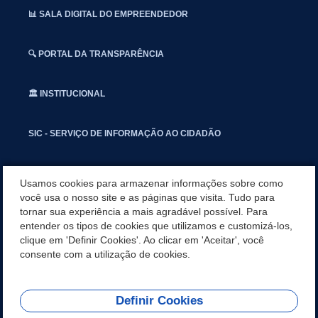
📊 SALA DIGITAL DO EMPREENDEDOR
🔍 PORTAL DA TRANSPARÊNCIA
🏛️ INSTITUCIONAL
SIC - SERVIÇO DE INFORMAÇÃO AO CIDADÃO
📢 OUVIDORIA
Usamos cookies para armazenar informações sobre como
você usa o nosso site e as páginas que visita. Tudo para
tornar sua experiência a mais agradável possível. Para
INSTAGRAN
entender os tipos de cookies que utilizamos e customizá-los,
clique em 'Definir Cookies'. Ao clicar em 'Aceitar', você
📱🩺 SAUDE CONECTADA
consente com a utilização de cookies.
Definir Cookies
REDES SOCIAIS