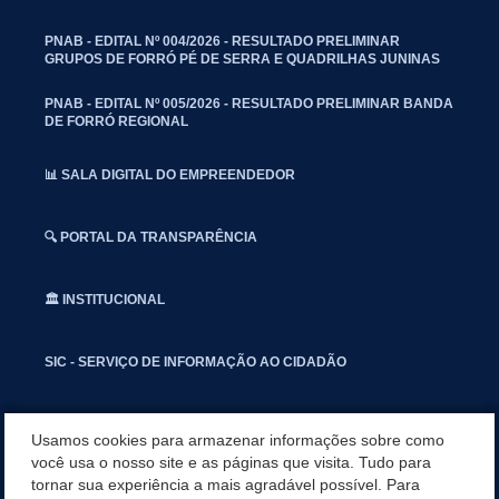
PNAB - EDITAL Nº 004/2026 - RESULTADO PRELIMINAR
GRUPOS DE FORRÓ PÉ DE SERRA E QUADRILHAS JUNINAS
PNAB - EDITAL Nº 005/2026 - RESULTADO PRELIMINAR BANDA
DE FORRÓ REGIONAL
📊 SALA DIGITAL DO EMPREENDEDOR
🔍 PORTAL DA TRANSPARÊNCIA
🏛️ INSTITUCIONAL
SIC - SERVIÇO DE INFORMAÇÃO AO CIDADÃO
📢 OUVIDORIA
Usamos cookies para armazenar informações sobre como
você usa o nosso site e as páginas que visita. Tudo para
tornar sua experiência a mais agradável possível. Para
INSTAGRAN