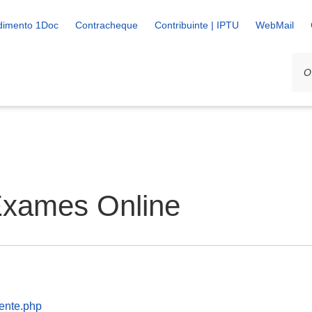
dimento 1Doc
Contracheque
Contribuinte | IPTU
WebMail
Exames Online
ente.php