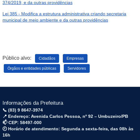
374/2019, e da outras providências
Lei 385 - Modifica a estrutura administrativa criando secretaria
municipal de meio ambiente e da outras providências
Público alvo:
Cidadãos
Empresas
Órgãos e entidades públicas
Servidores
Informações da Prefeitura
📞 (83) 9 8647-3974
📍 Endereço: Avenida Carlos Pessoa, nº 92 – Umbuzeiro/PB
📫 CEP: 58497-000
🕗 Horário de atendimento: Segunda a sexta-feira, das 08h às
16h