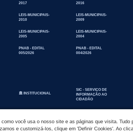
2017
2016
LEIS-MUNICIPAIS-
LEIS-MUNICIPAIS-
2010
2009
LEIS-MUNICIPAIS-
LEIS-MUNICIPAIS-
2005
2004
PNAB - EDITAL
PNAB - EDITAL
005/2026
004/2026
SIC - SERVIÇO DE
🏛️ INSTITUCIONAL
INFORMAÇÃO AO
CIDADÃO
omo você usa o nosso site e as páginas que visita. Tudo p
izamos e customizá-los, clique em 'Definir Cookies'. Ao clic