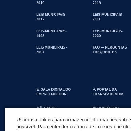
2019
2018
LEIS-MUNICIPAIS-
LEIS-MUNICIPAIS-
2012
2011
LEIS-MUNICIPAIS-
LEIS-MUNICIPAIS-
1998
2020
LEIS MUNICIPAIS -
FAQ — PERGUNTAS
2007
FREQUENTES
📊 SALA DIGITAL DO
🔍 PORTAL DA
EMPREENDEDOR
TRANSPARÊNCIA
📱🩺 SAUDE
🎭 UMBUZEIRO
CONECTADA
NOTÍCIAS
Usamos cookies para armazenar informações sobre c
possível. Para entender os tipos de cookies que util