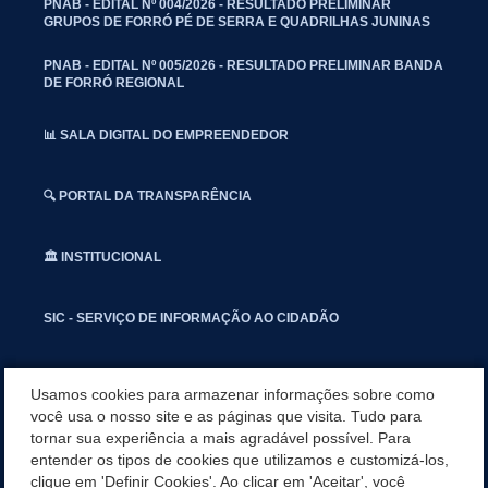
PNAB - EDITAL Nº 004/2026 - RESULTADO PRELIMINAR
GRUPOS DE FORRÓ PÉ DE SERRA E QUADRILHAS JUNINAS
PNAB - EDITAL Nº 005/2026 - RESULTADO PRELIMINAR BANDA
DE FORRÓ REGIONAL
📊 SALA DIGITAL DO EMPREENDEDOR
🔍 PORTAL DA TRANSPARÊNCIA
🏛️ INSTITUCIONAL
SIC - SERVIÇO DE INFORMAÇÃO AO CIDADÃO
📢 OUVIDORIA
Usamos cookies para armazenar informações sobre como
você usa o nosso site e as páginas que visita. Tudo para
tornar sua experiência a mais agradável possível. Para
INSTAGRAN
entender os tipos de cookies que utilizamos e customizá-los,
clique em 'Definir Cookies'. Ao clicar em 'Aceitar', você