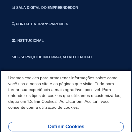
📊 SALA DIGITAL DO EMPREENDEDOR
🔍 PORTAL DA TRANSPARÊNCIA
🏛️ INSTITUCIONAL
SIC - SERVIÇO DE INFORMAÇÃO AO CIDADÃO
📢 OUVIDORIA
Usamos cookies para armazenar informações sobre como
você usa o nosso site e as páginas que visita. Tudo para
tornar sua experiência a mais agradável possível. Para
INSTAGRAN
entender os tipos de cookies que utilizamos e customizá-los,
clique em 'Definir Cookies'. Ao clicar em 'Aceitar', você
📱🩺 SAUDE CONECTADA
consente com a utilização de cookies.
Definir Cookies