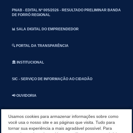
PNAB - EDITAL Nº 005/2026 - RESULTADO PRELIMINAR BANDA
DE FORRÓ REGIONAL
📊 SALA DIGITAL DO EMPREENDEDOR
🔍 PORTAL DA TRANSPARÊNCIA
🏛️ INSTITUCIONAL
SIC - SERVIÇO DE INFORMAÇÃO AO CIDADÃO
📢 OUVIDORIA
INSTAGRAN
Usamos cookies para armazenar informações sobre como
você usa o nosso site e as páginas que visita. Tudo para
tornar sua experiência a mais agradável possível. Para
📱🩺 SAUDE CONECTADA