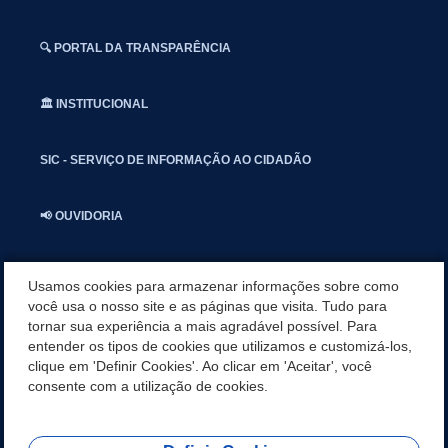
🔍 PORTAL DA TRANSPARÊNCIA
🏛️ INSTITUCIONAL
SIC - SERVIÇO DE INFORMAÇÃO AO CIDADÃO
📢 OUVIDORIA
INSTAGRAN
Usamos cookies para armazenar informações sobre como
você usa o nosso site e as páginas que visita. Tudo para
tornar sua experiência a mais agradável possível. Para
📱🩺 SAUDE CONECTADA
entender os tipos de cookies que utilizamos e customizá-los,
clique em 'Definir Cookies'. Ao clicar em 'Aceitar', você
🎭 UMBUZEIRO NOTÍCIAS
consente com a utilização de cookies.