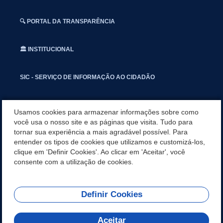
🔍 PORTAL DA TRANSPARÊNCIA
🏛️ INSTITUCIONAL
SIC - SERVIÇO DE INFORMAÇÃO AO CIDADÃO
📢 OUVIDORIA
Usamos cookies para armazenar informações sobre como
você usa o nosso site e as páginas que visita. Tudo para
tornar sua experiência a mais agradável possível. Para
INSTAGRAN
entender os tipos de cookies que utilizamos e customizá-los,
clique em 'Definir Cookies'. Ao clicar em 'Aceitar', você
📱🩺 SAUDE CONECTADA
consente com a utilização de cookies.
Definir Cookies
REDES SOCIAIS
Aceitar