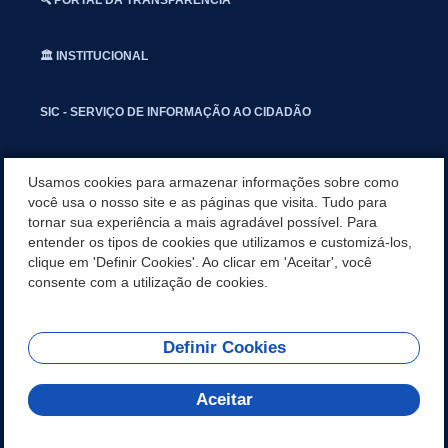
🏛️ INSTITUCIONAL
SIC - SERVIÇO DE INFORMAÇÃO AO CIDADÃO
📢 OUVIDORIA
Usamos cookies para armazenar informações sobre como
você usa o nosso site e as páginas que visita. Tudo para
tornar sua experiência a mais agradável possível. Para
INSTAGRAN
entender os tipos de cookies que utilizamos e customizá-los,
clique em 'Definir Cookies'. Ao clicar em 'Aceitar', você
📱🩺 SAUDE CONECTADA
consente com a utilização de cookies.
Definir Cookies
REDES SOCIAIS
Aceitar