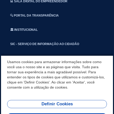
📊 SALA DIGITAL DO EMPREENDEDOR
🔍 PORTAL DA TRANSPARÊNCIA
🏛️ INSTITUCIONAL
SIC - SERVIÇO DE INFORMAÇÃO AO CIDADÃO
📢 OUVIDORIA
Usamos cookies para armazenar informações sobre como
você usa o nosso site e as páginas que visita. Tudo para
tornar sua experiência a mais agradável possível. Para
INSTAGRAN
entender os tipos de cookies que utilizamos e customizá-los,
clique em 'Definir Cookies'. Ao clicar em 'Aceitar', você
📱🩺 SAUDE CONECTADA
consente com a utilização de cookies.
Definir Cookies
REDES SOCIAIS