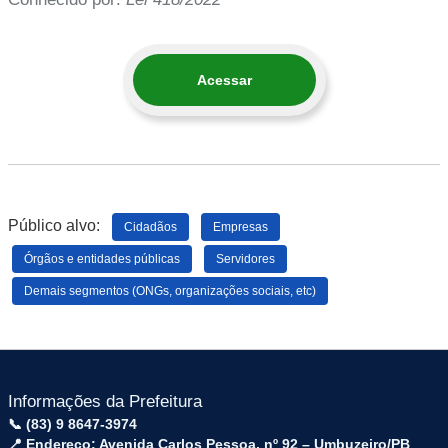
Acessar
Público alvo:
Cidadãos
Empresas
Órgãos e entidades públicas
Servidores
Demais segmentos (ONGs, organizações sociais, etc)
Informações da Prefeitura
📞 (83) 9 8647-3974
📍 Endereço: Avenida Carlos Pessoa, nº 92 – Umbuzeiro/PB