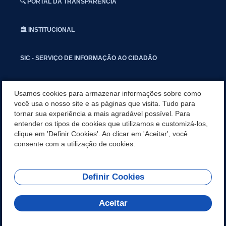
🔍 PORTAL DA TRANSPARÊNCIA
🏛️ INSTITUCIONAL
SIC - SERVIÇO DE INFORMAÇÃO AO CIDADÃO
📢 OUVIDORIA
Usamos cookies para armazenar informações sobre como
você usa o nosso site e as páginas que visita. Tudo para
tornar sua experiência a mais agradável possível. Para
INSTAGRAN
entender os tipos de cookies que utilizamos e customizá-los,
clique em 'Definir Cookies'. Ao clicar em 'Aceitar', você
📱🩺 SAUDE CONECTADA
consente com a utilização de cookies.
Definir Cookies
REDES SOCIAIS
Aceitar