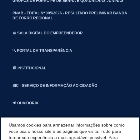
GRUPOS DE FORRÓ PÉ DE SERRA E QUADRILHAS JUNINAS
PNAB - EDITAL Nº 005/2026 - RESULTADO PRELIMINAR BANDA
DE FORRÓ REGIONAL
📊 SALA DIGITAL DO EMPREENDEDOR
🔍 PORTAL DA TRANSPARÊNCIA
🏛️ INSTITUCIONAL
SIC - SERVIÇO DE INFORMAÇÃO AO CIDADÃO
📢 OUVIDORIA
INSTAGRAN
Usamos cookies para armazenar informações sobre como
você usa o nosso site e as páginas que visita. Tudo para
tornar sua experiência a mais agradável possível. Para
📱🩺 SAUDE CONECTADA