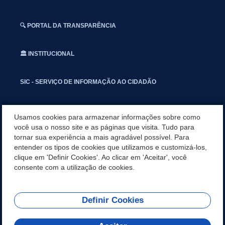
🔍 PORTAL DA TRANSPARÊNCIA
🏛️ INSTITUCIONAL
SIC - SERVIÇO DE INFORMAÇÃO AO CIDADÃO
📢 OUVIDORIA
Usamos cookies para armazenar informações sobre como
você usa o nosso site e as páginas que visita. Tudo para
tornar sua experiência a mais agradável possível. Para
INSTAGRAN
entender os tipos de cookies que utilizamos e customizá-los,
clique em 'Definir Cookies'. Ao clicar em 'Aceitar', você
📱🩺 SAUDE CONECTADA
consente com a utilização de cookies.
Definir Cookies
REDES SOCIAIS