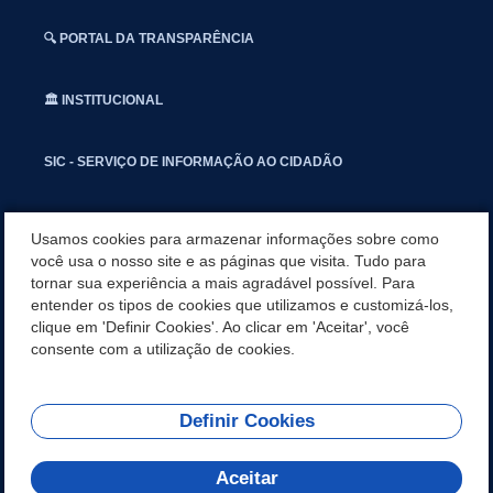
🔍 PORTAL DA TRANSPARÊNCIA
🏛️ INSTITUCIONAL
SIC - SERVIÇO DE INFORMAÇÃO AO CIDADÃO
📢 OUVIDORIA
Usamos cookies para armazenar informações sobre como
você usa o nosso site e as páginas que visita. Tudo para
tornar sua experiência a mais agradável possível. Para
INSTAGRAN
entender os tipos de cookies que utilizamos e customizá-los,
clique em 'Definir Cookies'. Ao clicar em 'Aceitar', você
📱🩺 SAUDE CONECTADA
consente com a utilização de cookies.
Definir Cookies
REDES SOCIAIS
Aceitar