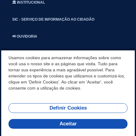
🏛️ INSTITUCIONAL
SIC - SERVIÇO DE INFORMAÇÃO AO CIDADÃO
📢 OUVIDORIA
INSTAGRAN
Usamos cookies para armazenar informações sobre como
você usa o nosso site e as páginas que visita. Tudo para
tornar sua experiência a mais agradável possível. Para
📱🩺 SAUDE CONECTADA
entender os tipos de cookies que utilizamos e customizá-los,
clique em 'Definir Cookies'. Ao clicar em 'Aceitar', você
🎭 UMBUZEIRO NOTÍCIAS
consente com a utilização de cookies.
Definir Cookies
REDES SOCIAIS
Aceitar