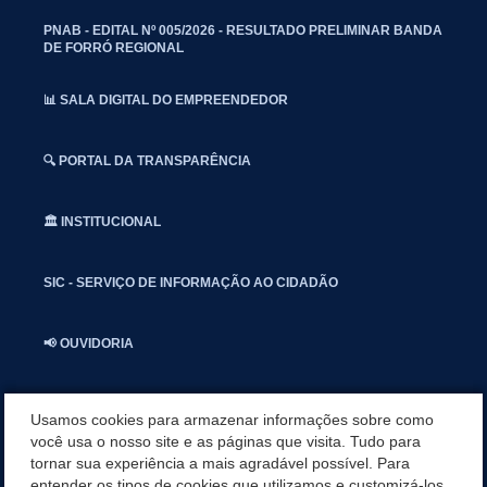
PNAB - EDITAL Nº 005/2026 - RESULTADO PRELIMINAR BANDA
DE FORRÓ REGIONAL
📊 SALA DIGITAL DO EMPREENDEDOR
🔍 PORTAL DA TRANSPARÊNCIA
🏛️ INSTITUCIONAL
SIC - SERVIÇO DE INFORMAÇÃO AO CIDADÃO
📢 OUVIDORIA
INSTAGRAN
Usamos cookies para armazenar informações sobre como
você usa o nosso site e as páginas que visita. Tudo para
tornar sua experiência a mais agradável possível. Para
📱🩺 SAUDE CONECTADA
entender os tipos de cookies que utilizamos e customizá-los,