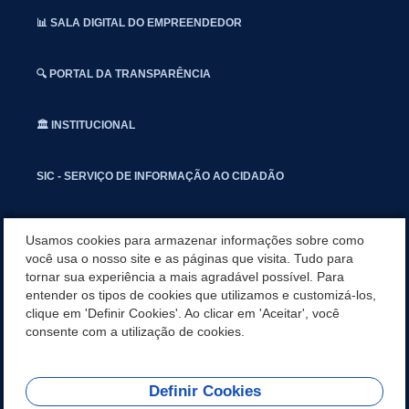
📊 SALA DIGITAL DO EMPREENDEDOR
🔍 PORTAL DA TRANSPARÊNCIA
🏛️ INSTITUCIONAL
SIC - SERVIÇO DE INFORMAÇÃO AO CIDADÃO
📢 OUVIDORIA
Usamos cookies para armazenar informações sobre como
você usa o nosso site e as páginas que visita. Tudo para
tornar sua experiência a mais agradável possível. Para
INSTAGRAN
entender os tipos de cookies que utilizamos e customizá-los,
clique em 'Definir Cookies'. Ao clicar em 'Aceitar', você
📱🩺 SAUDE CONECTADA
consente com a utilização de cookies.
Definir Cookies
REDES SOCIAIS