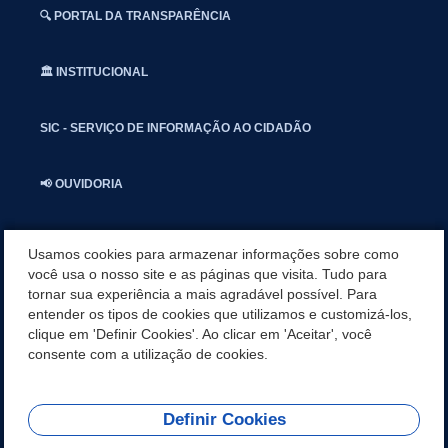
🔍 PORTAL DA TRANSPARÊNCIA
🏛️ INSTITUCIONAL
SIC - SERVIÇO DE INFORMAÇÃO AO CIDADÃO
📢 OUVIDORIA
INSTAGRAN
Usamos cookies para armazenar informações sobre como
você usa o nosso site e as páginas que visita. Tudo para
tornar sua experiência a mais agradável possível. Para
📱🩺 SAUDE CONECTADA
entender os tipos de cookies que utilizamos e customizá-los,
clique em 'Definir Cookies'. Ao clicar em 'Aceitar', você
🎭 UMBUZEIRO NOTÍCIAS
consente com a utilização de cookies.
Definir Cookies
REDES SOCIAIS