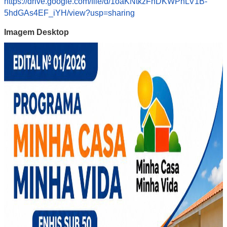
https://drive.google.com/file/d/1oaKNtkzFhDKWPhLV1B-
5hdGAs4EF_iYH/view?usp=sharing
Imagem Desktop