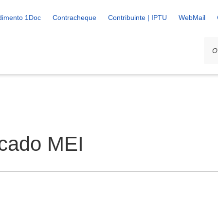
dimento 1Doc
Contracheque
Contribuinte | IPTU
WebMail
icado MEI