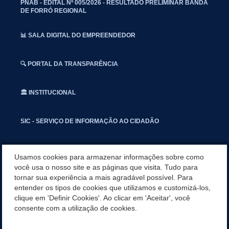
PNAB - EDITAL Nº 005/2026 - RESULTADO PRELIMINAR BANDA
DE FORRÓ REGIONAL
📊 SALA DIGITAL DO EMPREENDEDOR
🔍 PORTAL DA TRANSPARÊNCIA
🏛️ INSTITUCIONAL
SIC - SERVIÇO DE INFORMAÇÃO AO CIDADÃO
📢 OUVIDORIA
Usamos cookies para armazenar informações sobre como
você usa o nosso site e as páginas que visita. Tudo para
tornar sua experiência a mais agradável possível. Para
INSTAGRAN
entender os tipos de cookies que utilizamos e customizá-los,
clique em 'Definir Cookies'. Ao clicar em 'Aceitar', você
📱🩺 SAUDE CONECTADA
consente com a utilização de cookies.