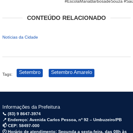
#EscolaMariaBarbosadeSouza #Sa
CONTEÚDO RELACIONADO
Notícias da Cidade
Setembro
Setembro Amarelo
Tags:
Informações da Prefeitura
📞 (83) 9 8647-3974
📍 Endereço: Avenida Carlos Pessoa, nº 92 – Umbuzeiro/PB
📫 CEP: 58497-000
🕗 Horário de atendimento: Segunda a sexta-feira, das 08h às