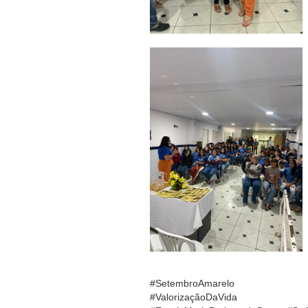
#SetembroAmarelo
#ValorizaçãoDaVida