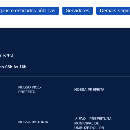
gãos e entidades públicas
Servidores
Demais segme
eiro/PB
das 08h às 16h
NOSSO VICE-
NOSSA PREFEITA
PREFEITO
📌 FAQ – PREFEITURA
NOSSA HISTÓRIA
MUNICIPAL DE
UMBUZEIRO – PB