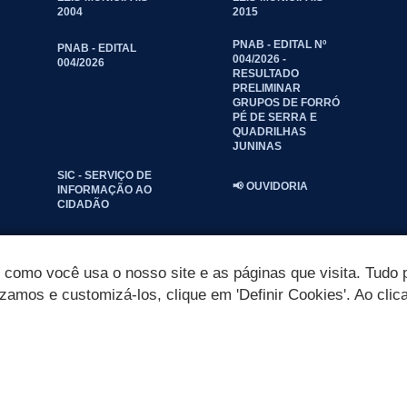
2004
2015
PNAB - EDITAL Nº
PNAB - EDITAL
004/2026 -
004/2026
RESULTADO
PRELIMINAR
GRUPOS DE FORRÓ
PÉ DE SERRA E
QUADRILHAS
JUNINAS
SIC - SERVIÇO DE
📢 OUVIDORIA
INFORMAÇÃO AO
CIDADÃO
omo você usa o nosso site e as páginas que visita. Tudo p
izamos e customizá-los, clique em 'Definir Cookies'. Ao clic