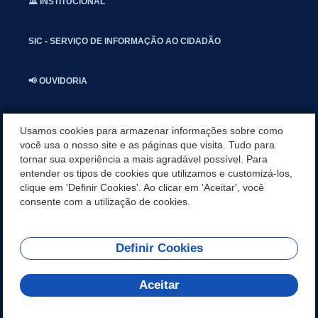
🏛️ INSTITUCIONAL
SIC - SERVIÇO DE INFORMAÇÃO AO CIDADÃO
📢 OUVIDORIA
INSTAGRAN
Usamos cookies para armazenar informações sobre como
você usa o nosso site e as páginas que visita. Tudo para
tornar sua experiência a mais agradável possível. Para
📱🩺 SAUDE CONECTADA
entender os tipos de cookies que utilizamos e customizá-los,
clique em 'Definir Cookies'. Ao clicar em 'Aceitar', você
🎭 UMBUZEIRO NOTÍCIAS
consente com a utilização de cookies.
Definir Cookies
REDES SOCIAIS
Aceitar