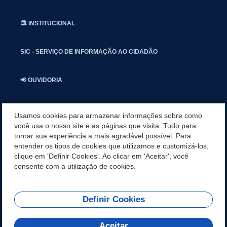
🏛️ INSTITUCIONAL
SIC - SERVIÇO DE INFORMAÇÃO AO CIDADÃO
📢 OUVIDORIA
INSTAGRAN
Usamos cookies para armazenar informações sobre como
você usa o nosso site e as páginas que visita. Tudo para
tornar sua experiência a mais agradável possível. Para
📱🩺 SAUDE CONECTADA
entender os tipos de cookies que utilizamos e customizá-los,
clique em 'Definir Cookies'. Ao clicar em 'Aceitar', você
🎭 UMBUZEIRO NOTÍCIAS
consente com a utilização de cookies.
Definir Cookies
REDES SOCIAIS
Aceitar