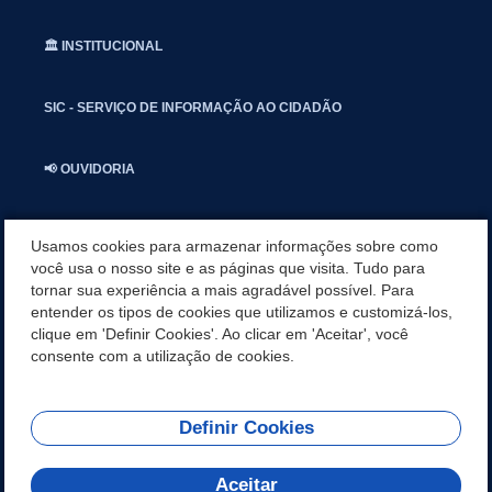
🏛️ INSTITUCIONAL
SIC - SERVIÇO DE INFORMAÇÃO AO CIDADÃO
📢 OUVIDORIA
INSTAGRAN
Usamos cookies para armazenar informações sobre como
você usa o nosso site e as páginas que visita. Tudo para
tornar sua experiência a mais agradável possível. Para
📱🩺 SAUDE CONECTADA
entender os tipos de cookies que utilizamos e customizá-los,
clique em 'Definir Cookies'. Ao clicar em 'Aceitar', você
🎭 UMBUZEIRO NOTÍCIAS
consente com a utilização de cookies.
Definir Cookies
REDES SOCIAIS
Aceitar